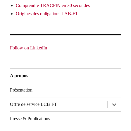
Comprendre TRACFIN en 30 secondes
Origines des obligations LAB-FT
Follow on LinkedIn
A propos
Présentation
ouvrir
Offre de service LCB-FT
le
sous-
menu
Presse & Publications