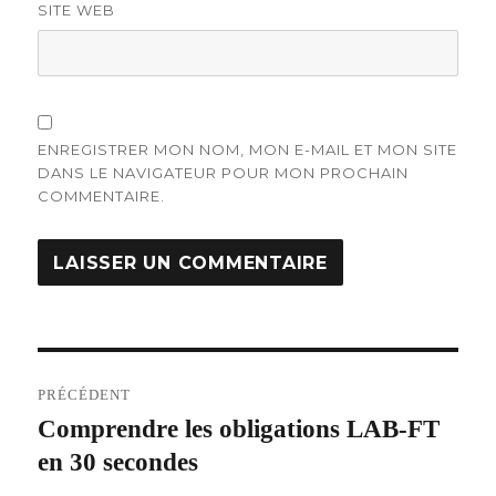
SITE WEB
ENREGISTRER MON NOM, MON E-MAIL ET MON SITE
DANS LE NAVIGATEUR POUR MON PROCHAIN
COMMENTAIRE.
Navigation
PRÉCÉDENT
de
Comprendre les obligations LAB-FT
Article
en 30 secondes
précédent :
l’article