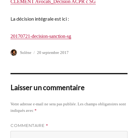
CLEMENT Avocats_Décision ACPR c SG
La décision intégrale est ici :
20170721-decision-sanction-sg
Auteur
Publié
Solène
20 septembre 2017
le
Laisser un commentaire
Votre adresse e-mail ne sera pas publiée.
Les champs obligatoires sont
indiqués avec
*
COMMENTAIRE
*