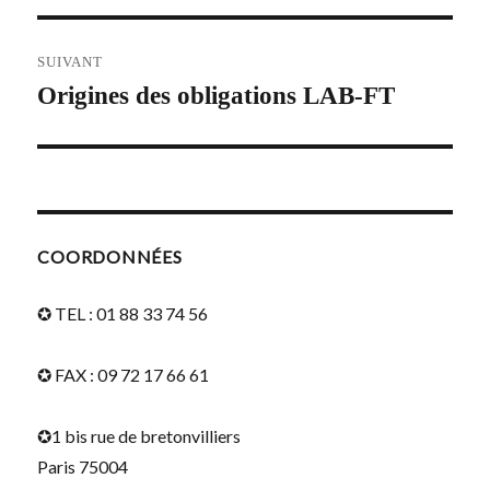
SUIVANT
Origines des obligations LAB-FT
Article
suivant :
COORDONNÉES
✪ TEL : 01 88 33 74 56
✪ FAX : 09 72 17 66 61
✪1 bis rue de bretonvilliers
Paris 75004